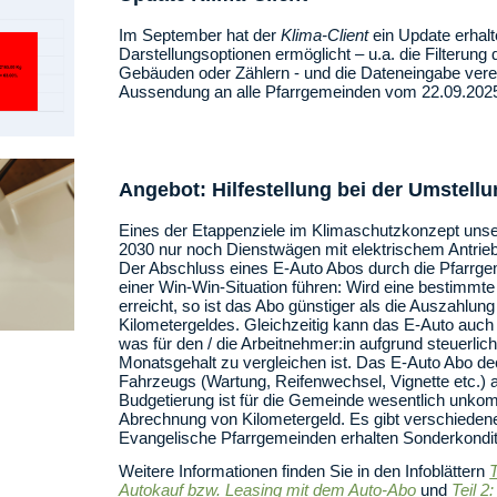
Im September hat der
Klima-Client
ein Update erhalt
Darstellungsoptionen ermöglicht – u.a. die Filterun
Gebäuden oder Zählern - und die Dateneingabe verei
Aussendung an alle Pfarrgemeinden vom 22.09.2025
Angebot: Hilfestellung bei der Umstellu
Eines der Etappenziele im Klimaschutzkonzept unser
2030 nur noch Dienstwägen mit elektrischem Antrieb 
Der Abschluss eines E-Auto Abos durch die Pfarrg
einer Win-Win-Situation führen: Wird eine bestimmt
erreicht, so ist das Abo günstiger als die Auszahlun
Kilometergeldes. Gleichzeitig kann das E-Auto auch 
was für den / die Arbeitnehmer:in aufgrund steuerlich
Monatsgehalt zu vergleichen ist. Das E-Auto Abo de
Fahrzeugs (Wartung, Reifenwechsel, Vignette etc.) a
Budgetierung ist für die Gemeinde wesentlich unkompl
Abrechnung von Kilometergeld. Es gibt verschiedene
Evangelische Pfarrgemeinden erhalten Sonderkondi
Weitere Informationen finden Sie in den Infoblättern
T
Autokauf bzw. Leasing mit dem Auto-Abo
und
Teil 2