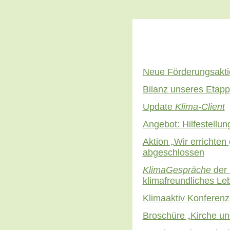
Neue Förderungsakt
Bilanz unseres Etap
Update
Klima-Client
Angebot: Hilfestellun
Aktion „Wir errichte
abgeschlossen
KlimaGesprä
che
der
klimafreundliches Leb
Klimaaktiv Konferen
Broschüre „Kirche und