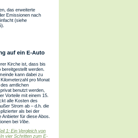
en, das erweiterte
g der Emissionen nach
nfacht (siehe
).
ng auf ein E-Auto
er Kirche ist, dass bis
bereitgestellt werden.
emeinde kann dabei zu
e Kilometerzahl pro Monat
g des amtlichen
privat benutzt werden,
er Vorteile mit einem 15.
ckt alle Kosten des
ußer Strom ab – d.h. die
izierter als bei der
 Anbieter für diese Abos.
tionen bei
Vibe
.
eil 1: Ein Vergleich von
: In vier Schritten zum E-