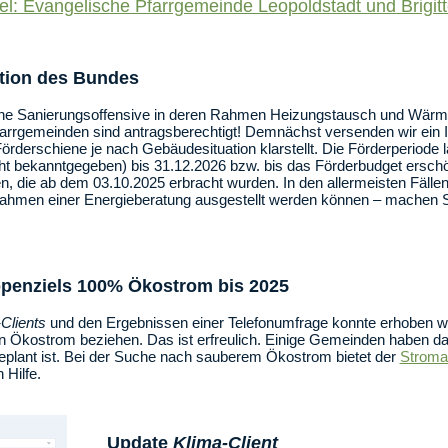
el: Evangelische Pfarrgemeinde Leopoldstadt und Brigit
tion des Bundes
 eine Sanierungsoffensive in deren Rahmen Heizungstausch und
arrgemeinden sind antragsberechtigt! Demnächst versenden wir ein Inf
örderschiene je nach Gebäudesituation klarstellt. Die Förderperiode
t bekanntgegeben) bis 31.12.2026 bzw. bis das Förderbudget erschöp
n, die ab dem 03.10.2025 erbracht wurden. In den allermeisten Fäll
ahmen einer Energieberatung ausgestellt werden können – machen Sie
ppenziels 100% Ökostrom bis 2025
Clients
und den Ergebnissen einer Telefonumfrage konnte erhoben we
Ökostrom beziehen. Das ist erfreulich. Einige Gemeinden haben darü
eplant ist. Bei der Suche nach sauberem Ökostrom bietet der
Stroma
 Hilfe.
Update
Klima-Client