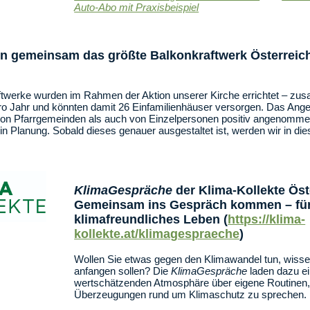
Auto-Abo mit Praxisbeispiel
en gemeinsam das größte Balkonkraftwerk Österreich
twerke wurden im Rahmen der Aktion unserer Kirche errichtet – z
 Jahr und könnten damit 26 Einfamilienhäuser versorgen. Das Angebo
von Pfarrgemeinden als auch von Einzelpersonen positiv angenommen.
 in Planung. Sobald dieses genauer ausgestaltet ist, werden wir in d
KlimaGespräche
der Klima-Kollekte Öst
Gemeinsam ins Gespräch kommen – für
klimafreundliches Leben (
https://klima-
kollekte.at/klimagespraeche
)
Wollen Sie etwas gegen den Klimawandel tun, wissen
anfangen sollen? Die
KlimaGespräche
laden dazu ein
wertschätzenden Atmosphäre über eigene Routinen,
Überzeugungen rund um Klimaschutz zu sprechen.