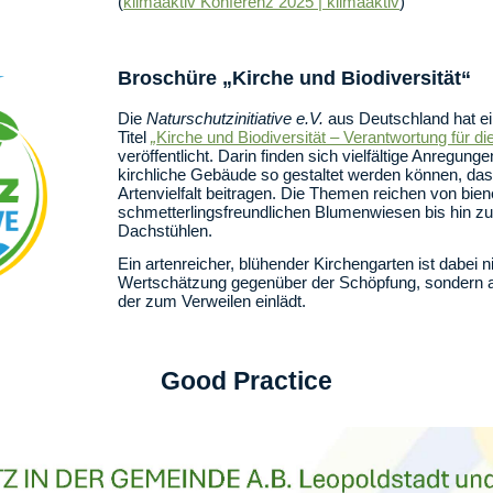
(
klimaaktiv Konferenz 2025 | klimaaktiv
)
Broschüre „Kirche und Biodiversität“
Die
Naturschutzinitiative e.V.
aus Deutschland hat e
Titel
„
Kirche und Biodiversität – Verantwortung für d
veröffentlicht. Darin finden sich vielfältige Anregung
kirchliche Gebäude so gestaltet werden können, das
Artenvielfalt beitragen. Die Themen reichen von bie
schmetterlingsfreundlichen Blumenwiesen bis hin z
Dachstühlen.
Ein artenreicher, blühender Kirchengarten ist dabei 
Wertschätzung gegenüber der Schöpfung, sondern au
der zum Verweilen einlädt.
Good Practice