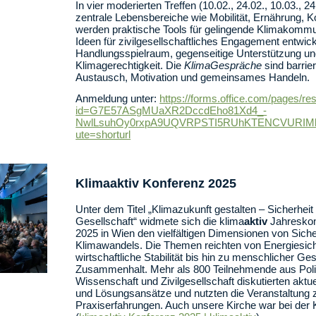
In vier moderierten Treffen (10.02., 24.02., 10.03., 
zentrale Lebensbereiche wie Mobilität, Ernährung, K
werden praktische Tools für gelingende Klimakommu
Ideen für zivilgesellschaftliches Engagement entwick
Handlungsspielraum, gegenseitige Unterstützung un
Klimagerechtigkeit. Die
KlimaGespräche
sind barrie
Austausch, Motivation und gemeinsames Handeln.
Anmeldung unter:
https://forms.office.com/pages/r
id=G7E57ASgMUaXR2DccdEho81Xd4_-
NwlLsuhOy0rxpA9UQVRPSTI5RUhKTENCVURIM
ute=shorturl
Klima
aktiv
Konferenz 2025
Unter dem Titel „Klimazukunft gestalten – Sicherheit 
Gesellschaft“ widmete sich die klima
aktiv
Jahreskon
2025 in Wien den vielfältigen Dimensionen von Siche
Klimawandels. Die Themen reichten von Energiesich
wirtschaftliche Stabilität bis hin zu menschlicher G
Zusammenhalt. Mehr als 800 Teilnehmende aus Politi
Wissenschaft und Zivilgesellschaft diskutierten akt
und Lösungsansätze und nutzten die Veranstaltung 
Praxiserfahrungen. Auch unsere Kirche war bei der 