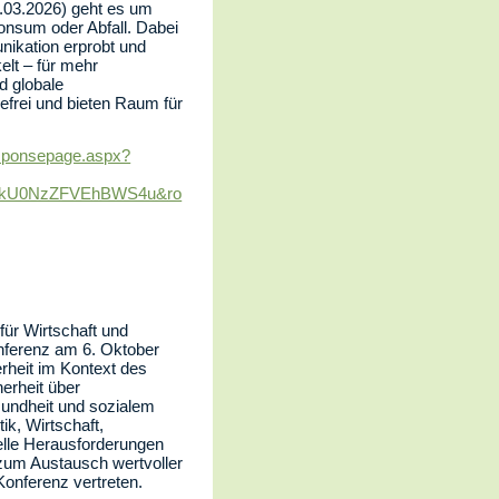
24.03.2026) geht es um
onsum oder Abfall. Dabei
nikation erprobt und
elt – für mehr
d globale
refrei und bieten Raum für
esponsepage.aspx?
kU0NzZFVEhBWS4u&ro
für Wirtschaft und
ferenz am 6. Oktober
rheit im Kontext des
erheit über
esundheit und sozialem
k, Wirtschaft,
uelle Herausforderungen
zum Austausch wertvoller
Konferenz vertreten.