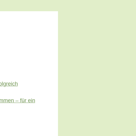
olgreich
mmen – für ein